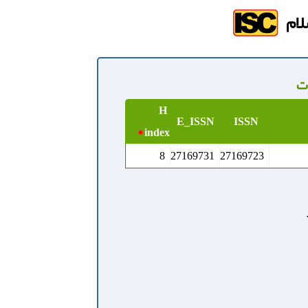
لام
ت
H
E_ISSN
ISSN
*
index
8
27169731
27169723