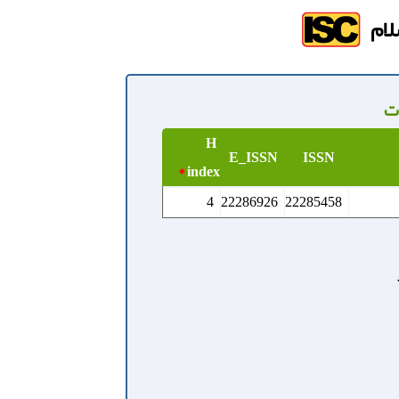
لام
ت
H
E_ISSN
ISSN
*
index
4
22286926
22285458