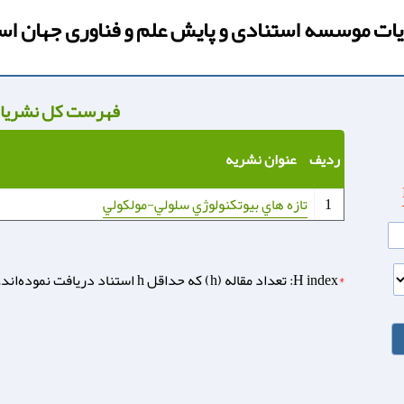
ت موسسه استنادی و پایش علم و فناوری جهان اس
فهرست کل نشریا
ردیف
عنوان نشریه
تازه هاي بيوتكنولوژي سلولي-مولكولي
1
*
H index: تعداد مقاله (h) که حداقل h استناد دریافت نموده‌اند.